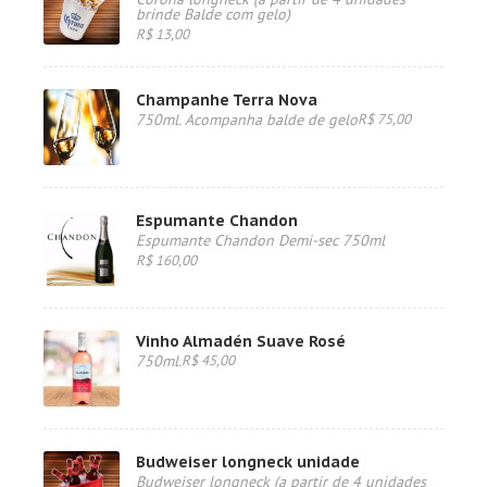
brinde Balde com gelo)
R$ 13,00
Champanhe Terra Nova
750ml. Acompanha balde de gelo
R$ 75,00
Espumante Chandon
Espumante Chandon Demi-sec 750ml
R$ 160,00
Vinho Almadén Suave Rosé
750ml.
R$ 45,00
Budweiser longneck unidade
Budweiser longneck (a partir de 4 unidades