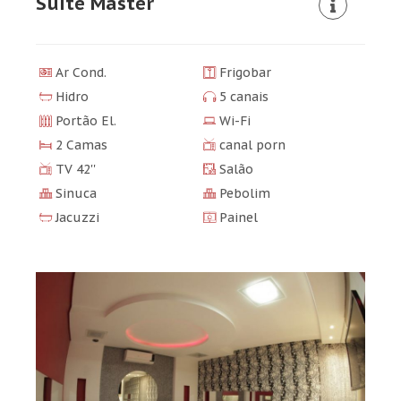
Suíte Master
Ar Cond.
Frigobar
Hidro
5 canais
Portão El.
Wi-Fi
2 Camas
canal porn
TV 42''
Salão
Sinuca
Pebolim
Jacuzzi
Painel