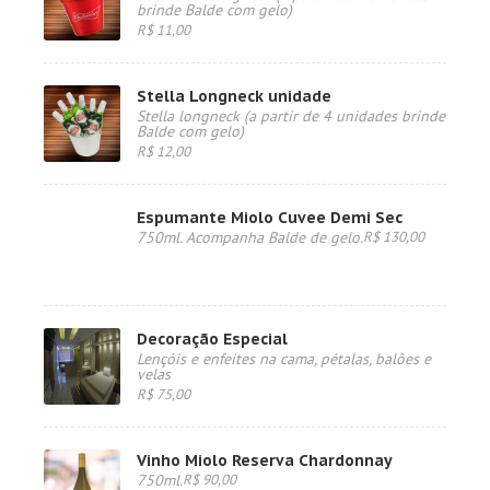
brinde Balde com gelo)
R$ 11,00
Stella Longneck unidade
Stella longneck (a partir de 4 unidades brinde
Balde com gelo)
R$ 12,00
Espumante Miolo Cuvee Demi Sec
750ml. Acompanha Balde de gelo.
R$ 130,00
Decoração Especial
Lençóis e enfeites na cama, pétalas, balões e
velas
R$ 75,00
Vinho Miolo Reserva Chardonnay
750ml.
R$ 90,00