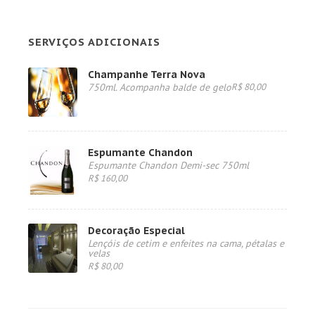
SERVIÇOS ADICIONAIS
Champanhe Terra Nova
750ml. Acompanha balde de gelo
R$ 80,00
Espumante Chandon
Espumante Chandon Demi-sec 750ml
R$ 160,00
Decoração Especial
Lençóis de cetim e enfeites na cama, pétalas e
velas
R$ 80,00