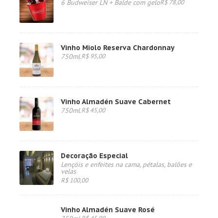
6 Budweiser LN + Balde com gelo
R$ 78,00
Vinho Miolo Reserva Chardonnay
750ml.
R$ 95,00
Vinho Almadén Suave Cabernet
750ml.
R$ 45,00
Decoração Especial
Lençóis e enfeites na cama, pétalas, balões e
velas
R$ 100,00
Vinho Almadén Suave Rosé