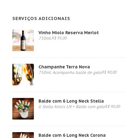
SERVIÇOS ADICIONAIS
Vinho Miolo Reserva Merlot
750ml.
R$ 95,00
Champanhe Terra Nova
750ml. Acompanha balde de gelo
R$ 90,00
Balde com 6 Long Neck Stella
6 Stella Artois LN + Balde com gelo
R$ 90,00
Balde com 6 Long Neck Corona