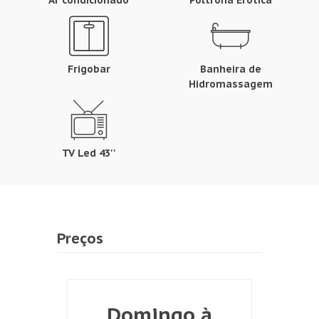
Ar condicionado
Poltrona Erótica
Frigobar
Banheira de
Hidromassagem
TV Led 43''
Preços
Domingo à