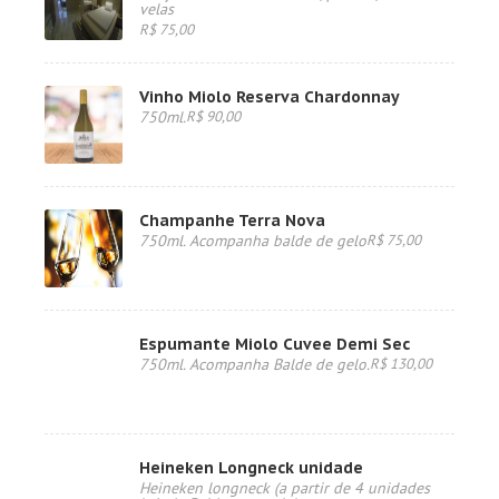
velas
R$ 75,00
Vinho Miolo Reserva Chardonnay
750ml.
R$ 90,00
Champanhe Terra Nova
750ml. Acompanha balde de gelo
R$ 75,00
Espumante Miolo Cuvee Demi Sec
750ml. Acompanha Balde de gelo.
R$ 130,00
Heineken Longneck unidade
Heineken longneck (a partir de 4 unidades